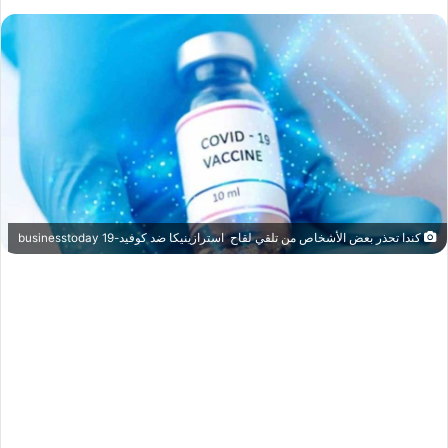
كندا تحذر بعض الأشخاص من تلقي لقاح استرازينيكا ضد كوفيد-19 businesstoday