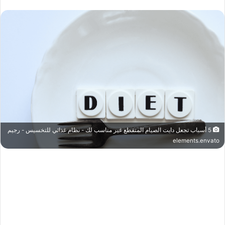
5 أسباب تجعل دايت الصيام المتقطع غير مناسب لك - نظام غذائي للتخسيس - رجيم
elements.envato