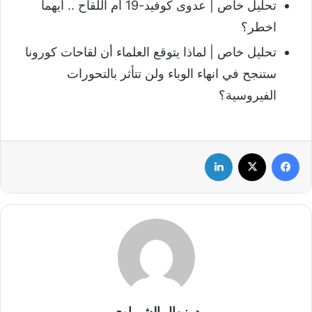
تحليل خاص | عدوى كوفيد-19 أم اللقاح .. أيهما
اخطر؟
تحليل خاص | لماذا يتوقع العلماء أن لقاحات كورونا
ستنجح في انهاء الوباء ولن تتأثر بالتحورات
الفيروسية؟
فيسبوك
‫X
لينكدإن
د. نيهال الشبراوي