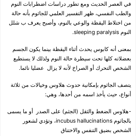
في العصر الحديث ومع تطور دراسات اضطرابات النوم
والطب النفسي، ظهر التفسير العلمي للجاثوم بأنه حالة
من اختلاط اليقظة والوعي بالنوم، وأصبح يعرف ب شلل
النوم sleeping paralysis.
بمعنى أنه كابوس يحدث أثناء اليقظة بينما يكون الجسم
بعضلاته كلها تحت سيطرة حالة النوم ولذلك لا يستطيع
الشخص التحرك أو الصراخ لأنه لا يزال عضليا نائما.
يتصف الجاثوم بإمكانية حدوث هلاوس وخيالات من ثلاثة
أنواع، حيث يأخذ اسمه من أحدها، وهي:
-هلاوس الضغط والثقل (الجثم) على الصدر أو ما يسمى
بالجاثوم incubus hallucinations، وتؤدي لشعور
الشخص بضيق التنفس والاختناق