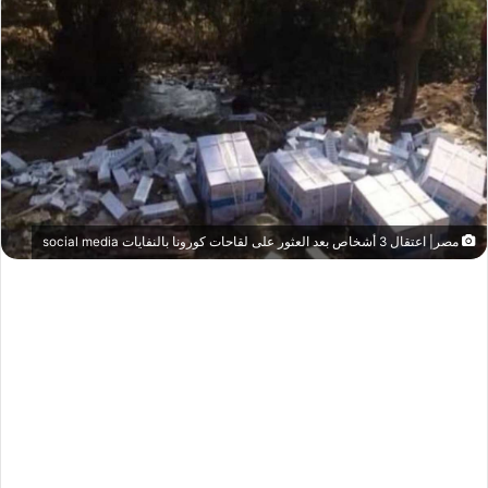
مصر| اعتقال 3 أشخاص بعد العثور على لقاحات كورونا بالنفايات social media