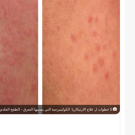
5 خطوات ل علاج الارتيكاريا الكولينيرجية التي يسببها التعرق - الطفح الجلدي dermnetnz