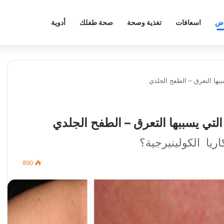
اض
اسعافات
تغذية وصحة
صحة طفلك
أدوية
ريا الكولينيرجية؟
890