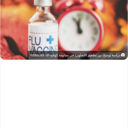
دراسة توضح دور تطعيم الانفلونزا في مقاومة كوفيد-19 nzdoctor