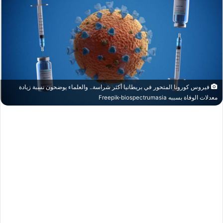
فيروس كورونا المتحور في بريطانيا أكثر شراسة.. والعلماء يوضحون نسبة زيادة
معدلات الوفاة بسببه Freepik-biospectrumasia