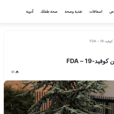
اض
اسعافات
تغذية وصحة
صحة طفلك
أدوية
1 – FDA
-19 – FDA
61