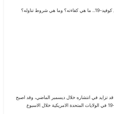
شروط تناوله؟
ان تحور فيروس كورونا الذي يرمز له ب XBB.1.5 قد تزايد في انتشاره خلال ديسمبر الماضي، وقد اصبح
السبب وراء حوالي نصف اعداد حالات عدوى كوفيد-19 في الولايات المتحدة الامريكية خلال الاسبوع