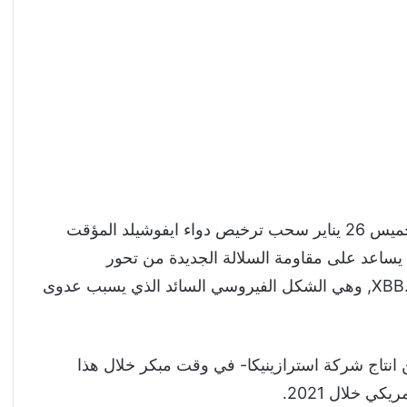
أعلنت وكالة الغذاء والدواء الأمريكية FDA اليوم الخميس 26 يناير سحب ترخيص دواء ايفوشيلد المؤقت
ر المتوقع أن يساعد على مقاومة السلالة الجديدة من تحور
اوميكرون من فيروس كورونا والتي يرمز لها ب XBB.1.5, وهي الشكل الفيروسي السائد الذي يسبب عدوى
 انتاج شركة استرازينيكا- في وقت مبكر خلال هذا
ي خلال 2021.