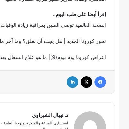
إقرأ أيضا على طب اليوم..
الصحة العالمية توصي الصين بمراقبة زيادة الوفيات
تحور كورونا الجديد | هل يجب أن نقلق؟ وما آخر ما 
اعراض كورونا يوم بيوم(9)| ما هو علاج السعال بعد الشفاء من كورونا؟ – التعافي من كورونا
فيسبوك
‫X
لينكدإن
د. نيهال الشبراوي
استشاري المناعة والميكروبيولوجيا الطبية - ب
اكسفورد -بريطانيا