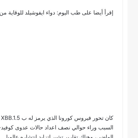
إقرأ أيضا على طب اليوم: دواء ايفوشيلد للوقاية من كوفيد-19.. ما هي كفاءته؟ وما هي 
ك
الماضي، وهناك تقارير تشير لتزايد انتشاره عالميا.