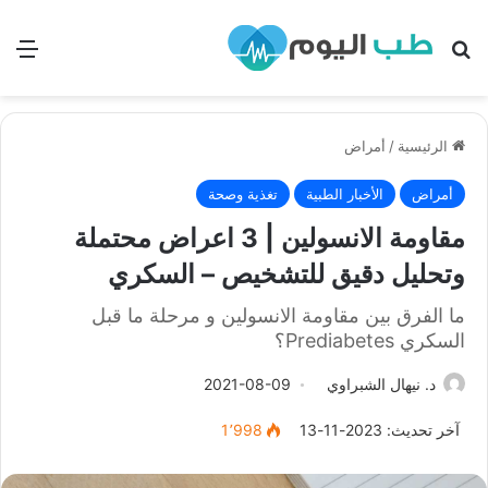
بحث
الق
الرئيسية
/
أمراض
أمراض
الأخبار الطبية
تغذية وصحة
مقاومة الانسولين | 3 اعراض محتملة
وتحليل دقيق للتشخيص – السكري
ما الفرق بين مقاومة الانسولين و مرحلة ما قبل
السكري Prediabetes؟
د. نيهال الشبراوي
2021-08-09
آخر تحديث: 2023-11-13
1٬998