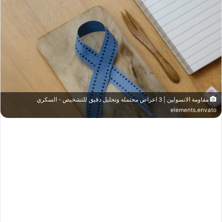
مقاومة الانسولين | 3 اعراض محتملة وتحليل دقيق للتشخيص - السكري
elements.envato