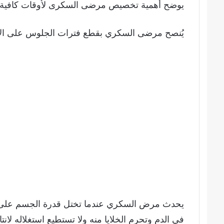
يوضح أهمية تخصيص مرضى السكرى لأوقات كافية يما
يُنصح مرضى السكري بقطع فترات الجلوس على الأقل كل 15 دقيقة ٬ والمشي أو الحركة ل
يحدث مرض السكري عندما تختل قدرة الجسم على الا
في الدم وتحرم الخلايا منه ولا تستطيع استغلاله لانت