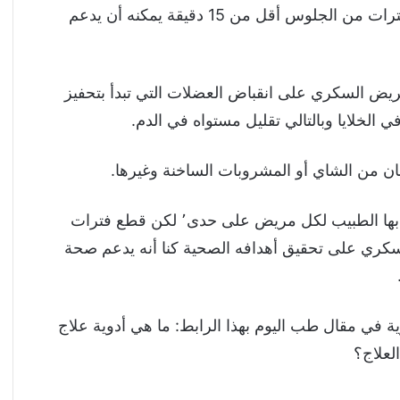
وقد وضح الباحثون أن القيام بالمشي والحركة بعد فترات من الجلوس أقل من 15 دقيقة يمكنه أن يدعم
يض السكري على انقباض العضلات التي تبدأ بتحفيز
لخلايا وبالتالي تقليل مستواه في الدم.
ان من الشاي أو المشروبات الساخنة وغيرها.
وسيظل من المهم اتباع الخطة العلاجية التي ينصح بها الطبيب لكل مريض على حدى٬ لكن قطع فترات
ري على تحقيق أهدافه الصحية كنا أنه يدعم صحة
في مقال طب اليوم بهذا الرابط: ما هي أدوية علاج
لعلاج؟