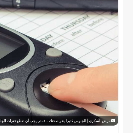
مرض السكري | الجلوس كثيرا يضر صحتك .. فمتى يجب أن تقطع فترات الجلوس٬ وكيف؟ - دراسة ents.envato