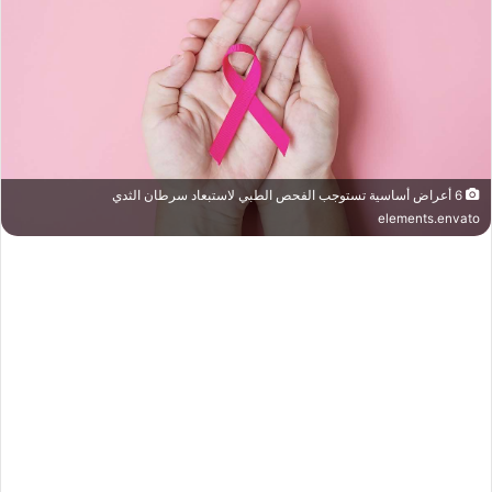
6 أعراض أساسية تستوجب الفحص الطبي لاستبعاد سرطان الثدي
elements.envato