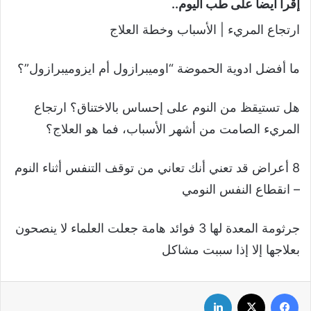
إقرأ أيضا على طب اليوم..
ارتجاع المريء | الأسباب وخطة العلاج
ما أفضل ادوية الحموضة “اوميبرازول أم ايزوميبرازول”؟
هل تستيقظ من النوم على إحساس بالاختناق؟ ارتجاع
المريء الصامت من أشهر الأسباب، فما هو العلاج؟
8 أعراض قد تعني أنك تعاني من توقف التنفس أثناء النوم
– انقطاع النفس النومي
جرثومة المعدة لها 3 فوائد هامة جعلت العلماء لا ينصحون
بعلاجها إلا إذا سببت مشاكل
فيسبوك
‫X
لينكدإن