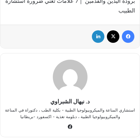
برودة اليدين والقدمين | 7 علامات تعني ضرورة استشارة
الطبيب
فيسبوك
‫X
لينكدإن
د. نيهال الشبراوي
استشاري المناعة والميكروبيولوجيا الطبية - بكلية الطب ، دكتوراة في المناعة
والميكروبيولوجيا الطبية ، دبلومة تغذية - اكسفورد -بريطانيا
في
سب