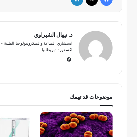
د. نيهال الشبراوي
استشاري المناعة والميكروبيولوجيا الطبية - ب
اكسفورد -بريطانيا
في
سب
وك
موضوعات قد تهمك