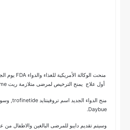
منحت الوكالة 
أول علاج يمنح الترخيص لمرضى متلازمة ريت Rett syndrome والتي هي عبارة عن اعتلال وراثي بالمخ.
منح الدواء 
Daybue.
وسيتم تقديم دايبو للمرضى البالغين والاطفال من 