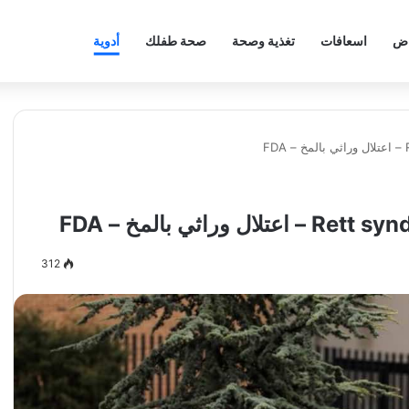
اض
اسعافات
تغذية وصحة
صحة طفلك
أدوية
312