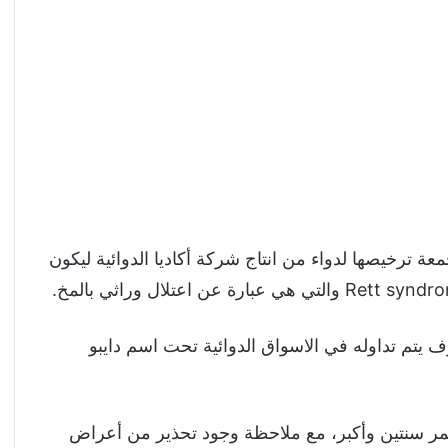
الأمريكية للغذاء والدواء FDA يوم الجمعة ترخيصها لدواء من انتاج شركة أكاديا الدوائية ليكون
الجديد اسم تروفينتايد trofinetide, وسوف يتم تداوله في الاسواق الدوائية تحت اسم دايبو
عمر سنتين وأكبر، مع ملاحظة وجود تحذير من أعراض