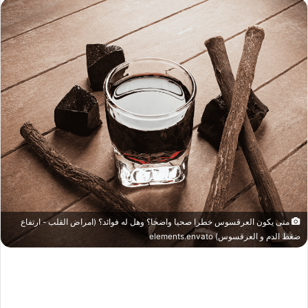
متى يكون العرقسوس خطرا صحيا واضحا؟ وهل له فوائد؟ (امراض القلب - ارتفاع
ضغط الدم و العرقسوس) elements.envato