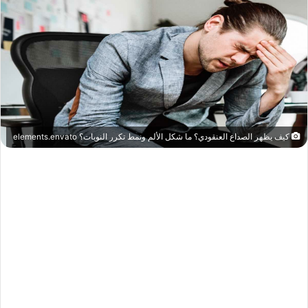
كيف يظهر الصداع العنقودي؟ ما شكل الألم ونمط تكرر النوبات؟ elements.envato